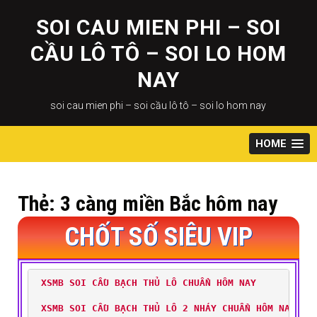
Skip
to
SOI CAU MIEN PHI – SOI
content
CẦU LÔ TÔ – SOI LO HOM
NAY
soi cau mien phi – soi cầu lô tô – soi lo hom nay
HOME
Thẻ:
3 càng miền Bắc hôm nay
CHỐT SỐ SIÊU VIP
XSMB SOI CẦU BẠCH THỦ LÔ 2 NHÁY CHUẨN HÔM NAY