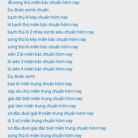
đề song thủ miền bắc chuẩn hôm nay
Dự đoán xsmb chuẩn
bạch thủ lô kép chuẩn hôm nay
lô bạch thủ miền bắc chuẩn hôm nay
bạch thủ lô 2 nháy xsmb siêu chuẩn hôm nay
song thủ lô kép miền bắc chuẩn hôm nay
song thủ lô miền bắc chuẩn hôm nay
xiên 2 lô miền bắc chuẩn hôm nay
lô xiên 3 miền bắc chuẩn hôm nay
lô xiên 4 miền bắc chuẩn hôm nay
Dự đoán xsmt
bao lô miền trung chuẩn hôm nay
cặp xỉu chủ miền trung chuẩn hôm nay
giải đặt biệt miền trung chuẩn hôm nay
giải tám miền trung chuẩn hôm nay
sớ đầu đuôi giải 8 miền trung chuẩn hôm nay
lô 3 số miền trung chuẩn hôm nay
sớ đầu đuôi giải đặc biệt miền trung chuẩn hôm nay
song thủ lô miền trung chuẩn hôm nay