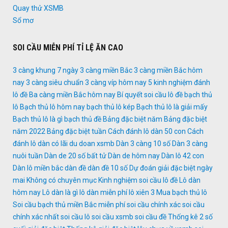
Quay thử XSMB
Sổ mơ
SOI CẦU MIỄN PHÍ TỈ LỆ ĂN CAO
3 càng khung 7 ngày
3 càng miền Bắc
3 càng miền Bắc hôm
nay
3 càng siêu chuẩn
3 càng víp hôm nay
5 kinh nghiệm đánh
lô đề
Ba càng miền Bắc hôm nay
Bí quyết soi cầu lô đề
bạch thủ
lô
Bạch thủ lô hôm nay
bạch thủ lô kép
Bạch thủ lô là giải mấy
Bạch thủ lô là gì
bạch thủ đề
Bảng đặc biệt năm
Bảng đặc biệt
năm 2022
Bảng đặc biệt tuần
Cách đánh lô dàn 50 con
Cách
đánh lô dàn có lãi
du doan xsmb
Dàn 3 càng 10 số
Dàn 3 càng
nuôi tuần
Dàn de 20 số bất tử
Dàn de hôm nay
Dàn lô 42 con
Dàn lô miền bắc
dàn đề
dàn đề 10 số
Dự đoán giải đặc biệt ngày
mai
Không có chuyên mục
Kinh nghiệm soi cầu lô đề
Lô dàn
hôm nay
Lô dàn là gì
lô dàn miễn phí
lô xiên 3
Mua bạch thủ lô
Soi cầu bạch thủ miền Bắc miễn phí
soi cầu chính xác
soi cầu
chính xác nhất
soi cầu lô
soi cầu xsmb
soi cầu đề
Thống kê 2 số