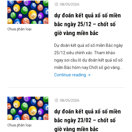
quả
08/05/2026
xổ
dự đoán kết quả xổ số miền
số
miền
bắc ngày 25/12 – chốt số
Chưa phân loại
bắc
giờ vàng miền bắc
ngày
21/05
Dự đoán kết quả xổ số miền Bắc ngày
–
25/12 siêu chính xác. Tham khảo
chốt
ngay soi cầu lô dự đoán kết quả xổ số
số
miền Bắc hôm nay.Chốt số giờ vàng…
giờ
"dự
Continue reading
vàng
đoán
miền
kết
bắc"
quả
08/05/2026
xổ
dự đoán kết quả xổ số miền
số
miền
bắc ngày 23/02 – chốt số
Chưa phân loại
bắc
giờ vàng miền bắc