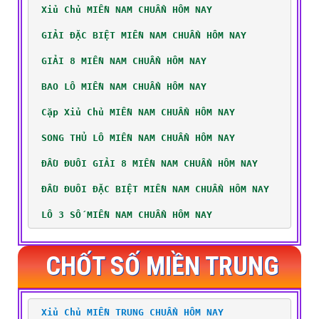
Xỉu Chủ MIỀN NAM CHUẨN HÔM NAY
GIẢI ĐẶC BIỆT MIỀN NAM CHUẨN HÔM NAY
GIẢI 8 MIỀN NAM CHUẨN HÔM NAY
BAO LÔ MIỀN NAM CHUẨN HÔM NAY
Cặp Xỉu Chủ MIỀN NAM CHUẨN HÔM NAY
SONG THỦ LÔ MIỀN NAM CHUẨN HÔM NAY
ĐẦU ĐUÔI GIẢI 8 MIỀN NAM CHUẨN HÔM NAY
ĐẦU ĐUÔI ĐẶC BIỆT MIỀN NAM CHUẨN HÔM NAY
LÔ 3 SỐ MIỀN NAM CHUẨN HÔM NAY
CHỐT SỐ MIỀN TRUNG
Xỉu Chủ MIỀN TRUNG CHUẨN HÔM NAY