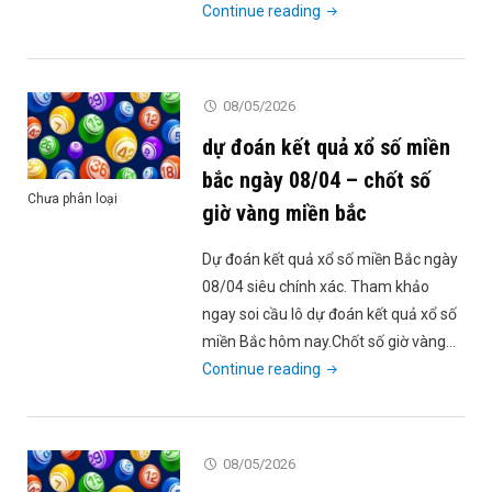
giờ
"dự
Continue reading
vàng
đoán
miền
kết
bắc"
quả
08/05/2026
xổ
dự đoán kết quả xổ số miền
số
miền
bắc ngày 08/04 – chốt số
Chưa phân loại
bắc
giờ vàng miền bắc
ngày
13/02
Dự đoán kết quả xổ số miền Bắc ngày
–
08/04 siêu chính xác. Tham khảo
chốt
ngay soi cầu lô dự đoán kết quả xổ số
số
miền Bắc hôm nay.Chốt số giờ vàng…
giờ
"dự
Continue reading
vàng
đoán
miền
kết
bắc"
quả
08/05/2026
xổ