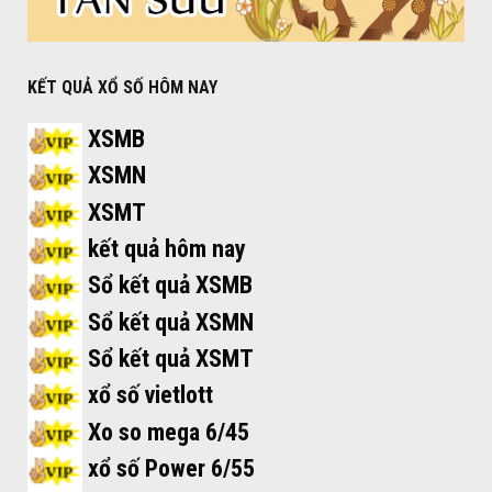
KẾT QUẢ XỔ SỐ HÔM NAY
XSMB
XSMN
XSMT
kết quả hôm nay
Sổ kết quả XSMB
Sổ kết quả XSMN
Sổ kết quả XSMT
xổ số vietlott
Xo so mega 6/45
xổ số Power 6/55