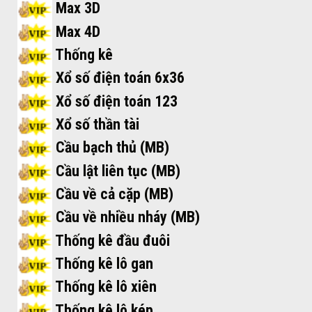
Max 3D
Max 4D
Thống kê
Xổ số điện toán 6x36
Xổ số điện toán 123
Xổ số thần tài
Cầu bạch thủ (MB)
Cầu lật liên tục (MB)
Cầu về cả cặp (MB)
Cầu về nhiều nháy (MB)
Thống kê đầu đuôi
Thống kê lô gan
Thống kê lô xiên
Thống kê lô kép