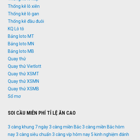
Thống kê lô xiên
Thống kê lô gan
Thống kê đầu đuôi
KQ Lô tô
Bảng loto MT
Bảng loto MN
Bảng loto MB
Quay thử
Quay thử Vietlott
Quay thử XSMT
Quay thử XSMN
Quay thử XSMB
Sổ mơ
SOI CẦU MIỄN PHÍ TỈ LỆ ĂN CAO
3 càng khung 7 ngày
3 càng miền Bắc
3 càng miền Bắc hôm
nay
3 càng siêu chuẩn
3 càng víp hôm nay
5 kinh nghiệm đánh