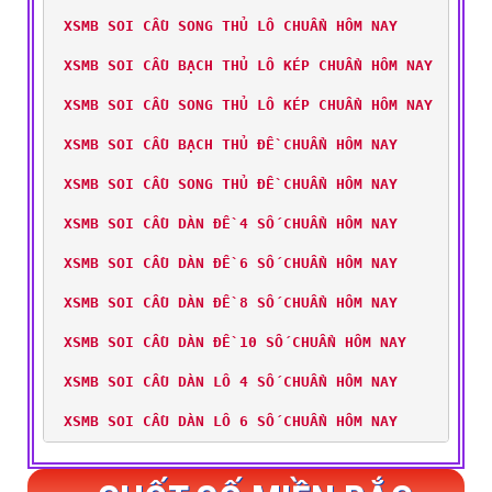
XSMB SOI CẦU SONG THỦ LÔ CHUẨN HÔM NAY
XSMB SOI CẦU BẠCH THỦ LÔ KÉP CHUẨN HÔM NAY
XSMB SOI CẦU SONG THỦ LÔ KÉP CHUẨN HÔM NAY
XSMB SOI CẦU BẠCH THỦ ĐỀ CHUẨN HÔM NAY
XSMB SOI CẦU SONG THỦ ĐỀ CHUẨN HÔM NAY
XSMB SOI CẦU DÀN ĐỀ 4 SỐ CHUẨN HÔM NAY
XSMB SOI CẦU DÀN ĐỀ 6 SỐ CHUẨN HÔM NAY
XSMB SOI CẦU DÀN ĐỀ 8 SỐ CHUẨN HÔM NAY
XSMB SOI CẦU DÀN ĐỀ 10 SỐ CHUẨN HÔM NAY
XSMB SOI CẦU DÀN LÔ 4 SỐ CHUẨN HÔM NAY
XSMB SOI CẦU DÀN LÔ 6 SỐ CHUẨN HÔM NAY