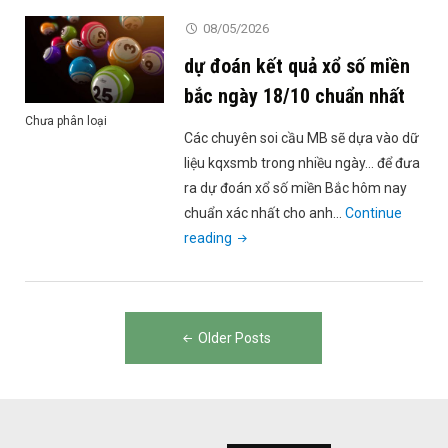
quả
miền
08/05/2026
xổ
bắc"
dự đoán kết quả xổ số miền
số
miền
bắc ngày 18/10 chuẩn nhất
bắc
Chưa phân loại
Các chuyên soi cầu MB sẽ dựa vào dữ
ngày
liệu kqxsmb trong nhiều ngày… để đưa
24/10
ra dự đoán xổ số miền Bắc hôm nay
chuẩn
chuẩn xác nhất cho anh…
Continue
nhất"
"dự
reading
đoán
kết
quả
Điều
xổ
Older Posts
hướng
số
miền
bài
bắc
viết
ngày