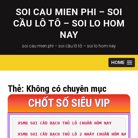
Skip
to
SOI CAU MIEN PHI – SOI
content
CẦU LÔ TÔ – SOI LO HOM
NAY
soi cau mien phi – soi cầu lô tô – soi lo hom nay
HOME
Thẻ:
Không có chuyên mục
CHỐT SỐ SIÊU VIP
XSMB SOI CẦU BẠCH THỦ LÔ 2 NHÁY CHUẨN HÔM NAY