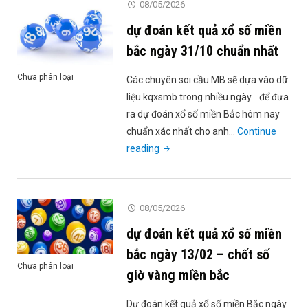
08/05/2026
xổ
dự đoán kết quả xổ số miền
số
miền
bắc ngày 31/10 chuẩn nhất
bắc
Chưa phân loại
Các chuyên soi cầu MB sẽ dựa vào dữ
ngày
liệu kqxsmb trong nhiều ngày… để đưa
23/02
ra dự đoán xổ số miền Bắc hôm nay
–
chuẩn xác nhất cho anh…
Continue
chốt
"dự
reading
số
đoán
giờ
kết
vàng
quả
miền
08/05/2026
xổ
bắc"
dự đoán kết quả xổ số miền
số
miền
bắc ngày 13/02 – chốt số
Chưa phân loại
bắc
giờ vàng miền bắc
ngày
31/10
Dự đoán kết quả xổ số miền Bắc ngày