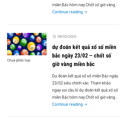
miền Bắc hôm nay.Chốt số giờ vàng…
"dự
Continue reading
đoán
kết
quả
08/05/2026
xổ
dự đoán kết quả xổ số miền
số
miền
bắc ngày 23/02 – chốt số
Chưa phân loại
bắc
giờ vàng miền bắc
ngày
25/12
Dự đoán kết quả xổ số miền Bắc ngày
–
23/02 siêu chính xác. Tham khảo
chốt
ngay soi cầu lô dự đoán kết quả xổ số
số
miền Bắc hôm nay.Chốt số giờ vàng…
giờ
"dự
Continue reading
vàng
đoán
miền
kết
bắc"
quả