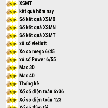
XSMT
kết quả hôm nay
Sổ kết quả XSMB
Sổ kết quả XSMN
Sổ kết quả XSMT
xổ số vietlott
Xo so mega 6/45
xổ số Power 6/55
Max 3D
Max 4D
Thống kê
Xổ số điện toán 6x36
Xổ số điện toán 123
Xổ số thần tài