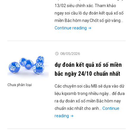
chuẩn
13/02 siêu chính xác. Tham khảo
nhất"
ngay soi cầu lô dự đoán kết quả xổ số
miền Bắc hôm nay.Chốt số giờ vàng…
"dự
Continue reading
đoán
kết
quả
08/05/2026
xổ
dự đoán kết quả xổ số miền
số
miền
bắc ngày 24/10 chuẩn nhất
bắc
Chưa phân loại
Các chuyên soi cầu MB sẽ dựa vào dữ
ngày
liệu kqxsmb trong nhiều ngày… để đưa
13/02
ra dự đoán xổ số miền Bắc hôm nay
–
chuẩn xác nhất cho anh…
Continue
chốt
"dự
reading
số
đoán
giờ
kết
vàng