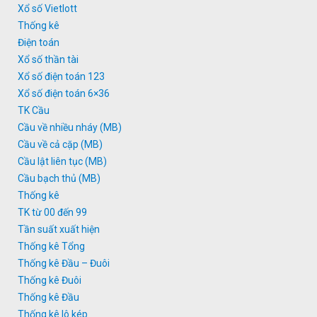
Xổ số Vietlott
Thống kê
Điện toán
Xổ số thần tài
Xổ số điện toán 123
Xổ số điện toán 6×36
TK Cầu
Cầu về nhiều nháy (MB)
Cầu về cả cặp (MB)
Cầu lật liên tục (MB)
Cầu bạch thủ (MB)
Thống kê
TK từ 00 đến 99
Tần suất xuất hiện
Thống kê Tổng
Thống kê Đầu – Đuôi
Thống kê Đuôi
Thống kê Đầu
Thống kê lô kép