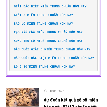
GIẢI ĐẶC BIỆT MIỀN TRUNG CHUẨN HÔM NAY
GIẢI 8 MIỀN TRUNG CHUẨN HÔM NAY
BAO LÔ MIỀN TRUNG CHUẨN HÔM NAY
Cặp Xỉu Chủ MIỀN TRUNG CHUẨN HÔM NAY
SONG THỦ LÔ MIỀN TRUNG CHUẨN HÔM NAY
ĐẦU ĐUÔI GIẢI 8 MIỀN TRUNG CHUẨN HÔM NAY
ĐẦU ĐUÔI ĐẶC BIỆT MIỀN TRUNG CHUẨN HÔM NAY
LÔ 3 SỐ MIỀN TRUNG CHUẨN HÔM NAY
08/05/2026
dự đoán kết quả xổ số miền