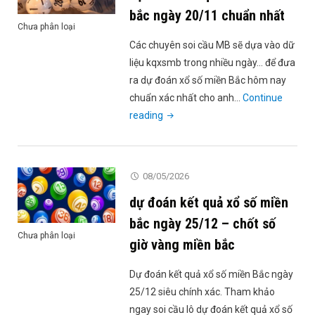
miền
bắc ngày 20/11 chuẩn nhất
Chưa phân loại
bắc
Các chuyên soi cầu MB sẽ dựa vào dữ
ngày
liệu kqxsmb trong nhiều ngày… để đưa
29/10
ra dự đoán xổ số miền Bắc hôm nay
chuẩn
chuẩn xác nhất cho anh…
Continue
nhất"
"dự
reading
đoán
kết
quả
08/05/2026
xổ
dự đoán kết quả xổ số miền
số
miền
bắc ngày 25/12 – chốt số
Chưa phân loại
bắc
giờ vàng miền bắc
ngày
20/11
Dự đoán kết quả xổ số miền Bắc ngày
chuẩn
25/12 siêu chính xác. Tham khảo
nhất"
ngay soi cầu lô dự đoán kết quả xổ số