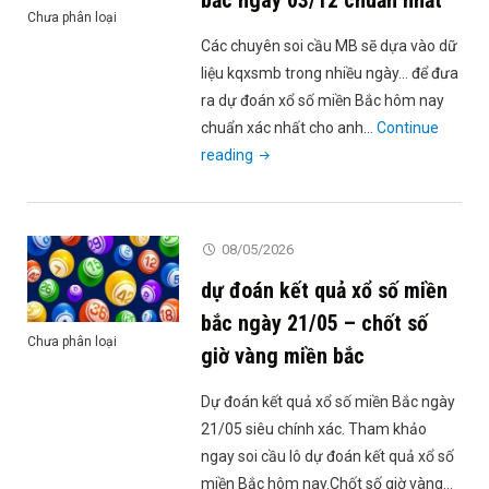
bắc ngày 03/12 chuẩn nhất
Chưa phân loại
Các chuyên soi cầu MB sẽ dựa vào dữ
liệu kqxsmb trong nhiều ngày… để đưa
ra dự đoán xổ số miền Bắc hôm nay
chuẩn xác nhất cho anh…
Continue
"dự
reading
đoán
kết
quả
08/05/2026
xổ
dự đoán kết quả xổ số miền
số
miền
bắc ngày 21/05 – chốt số
Chưa phân loại
bắc
giờ vàng miền bắc
ngày
03/12
Dự đoán kết quả xổ số miền Bắc ngày
chuẩn
21/05 siêu chính xác. Tham khảo
nhất"
ngay soi cầu lô dự đoán kết quả xổ số
miền Bắc hôm nay.Chốt số giờ vàng…