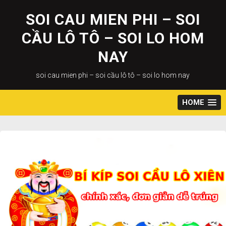
Skip
to
SOI CAU MIEN PHI – SOI
content
CẦU LÔ TÔ – SOI LO HOM
NAY
soi cau mien phi – soi cầu lô tô – soi lo hom nay
HOME