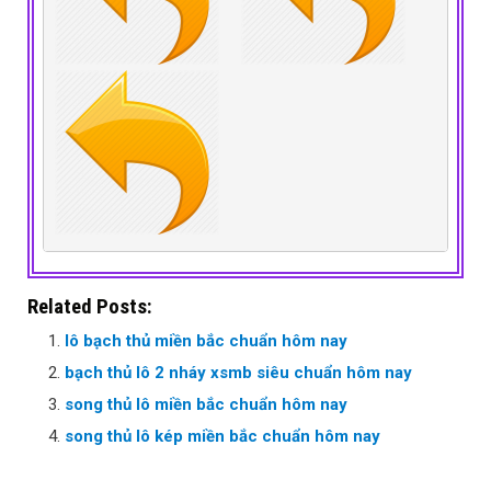
Related Posts:
lô bạch thủ miền bắc chuẩn hôm nay
bạch thủ lô 2 nháy xsmb siêu chuẩn hôm nay
song thủ lô miền bắc chuẩn hôm nay
song thủ lô kép miền bắc chuẩn hôm nay