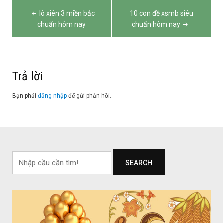
Điều
lô xiên 3 miền bắc
10 con đề xsmb siêu
hướng
chuẩn hôm nay
chuẩn hôm nay
bài
viết
Trả lời
Bạn phải
đăng nhập
để gửi phản hồi.
SEARCH