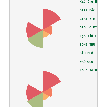
Xỉu Chủ MIỀN N
GIẢI ĐẶC BIỆT 
GIẢI 8 MIỀN NA
BAO LÔ MIỀN NA
Cặp Xỉu Chủ MI
SONG THỦ LÔ MI
ĐẦU ĐUÔI GIẢI 
ĐẦU ĐUÔI ĐẶC B
LÔ 3 SỐ MIỀN N