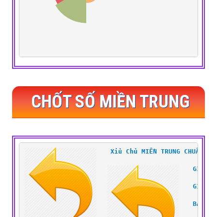
CHỐT SỐ MIỀN TRUNG
Xỉu Chủ MIỀN TRUNG CHUẨN HÔ
GIẢI Đ
GIẢI 8
BAO LÔ