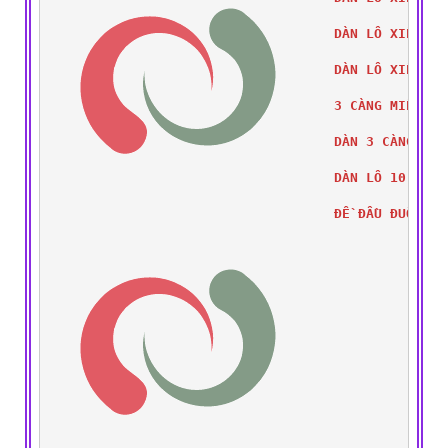
DÀN LÔ XIÊN 3 
DÀN LÔ XIÊN 4 
3 CÀNG MIỀN BẮ
DÀN 3 CÀNG 2 S
DÀN LÔ 10 SỐ M
ĐỀ ĐẦU ĐUÔI MI