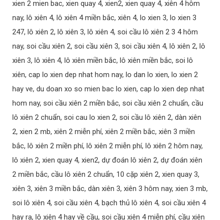
xien 2 mien bac, xien quay 4, xien2, xien quay 4, xiên 4 hôm
nay, lô xiên 4, lô xiên 4 miền bắc, xiên 4, lo xien 3, lo xien 3
247, lô xiên 2, lô xiên 3, lô xiên 4, soi cầu lô xiên 2 3 4 hôm
nay, soi cầu xiên 2, soi cầu xiên 3, soi cầu xiên 4, lô xiên 2, lô
xiên 3, lô xiên 4, lô xiên miền bắc, lô xiên miền bắc, soi lô
xiên, cap lo xien dep nhat hom nay, lo dan lo xien, lo xien 2
hay ve, du doan xo so mien bac lo xien, cap lo xien dep nhat
hom nay, soi cầu xiên 2 miền bắc, soi cầu xiên 2 chuẩn, cầu
lô xiên 2 chuẩn, soi cau lo xien 2, soi cầu lô xiên 2, dàn xiên
2, xien 2 mb, xiên 2 miễn phí, xiên 2 miền bắc, xiên 3 miền
bắc, lô xiên 2 miền phí, lô xiên 2 miễn phí, lô xiên 2 hôm nay,
lô xiên 2, xien quay 4, xien2, dự đoán lô xiên 2, dự đoán xiên
2 miền bắc, cầu lô xiên 2 chuẩn, 10 cặp xiên 2, xien quay 3,
xiên 3, xiên 3 miền bắc, dàn xiên 3, xiên 3 hôm nay, xien 3 mb,
soi lô xiên 4, soi cầu xiên 4, bạch thủ lô xiên 4, soi cầu xiên 4
hay ra, lô xiên 4 hay về cầu, soi cầu xiên 4 miễn phí, cầu xiên