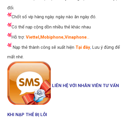
đối.
Chốt số víp
hàng ngày. ngày nào ăn ngày đó.
Có thể nạp cộng dồn nhiều thẻ khác nhau
Hỗ trợ:
Viettel,Mobiphone,Vinaphone
…
Nạp thẻ thành công sẽ xuất hiện
Tại đây
,
Lưu ý đừng để
mất nhé.
LIÊN HỆ VỚI NHÂN VIÊN TƯ VẤN
KHI NẠP THẺ BỊ LỖI