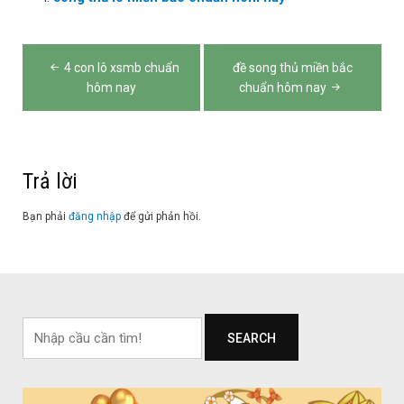
Điều
4 con lô xsmb chuẩn
đề song thủ miền bắc
hướng
hôm nay
chuẩn hôm nay
bài
viết
Trả lời
Bạn phải
đăng nhập
để gửi phản hồi.
SEARCH