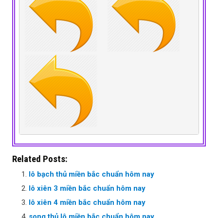
Related Posts:
lô bạch thủ miền bắc chuẩn hôm nay
lô xiên 3 miền bắc chuẩn hôm nay
lô xiên 4 miền bắc chuẩn hôm nay
song thủ lô miền bắc chuẩn hôm nay