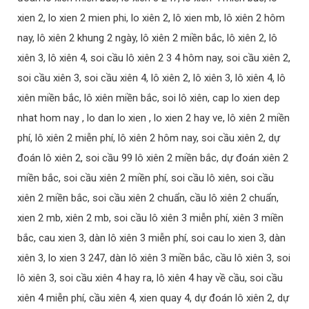
xien 2, lo xien 2 mien phi, lo xiên 2, lô xien mb, lô xiên 2 hôm
nay, lô xiên 2 khung 2 ngày, lô xiên 2 miền bắc, lô xiên 2, lô
xiên 3, lô xiên 4, soi cầu lô xiên 2 3 4 hôm nay, soi cầu xiên 2,
soi cầu xiên 3, soi cầu xiên 4, lô xiên 2, lô xiên 3, lô xiên 4, lô
xiên miền bắc, lô xiên miền bắc, soi lô xiên, cap lo xien dep
nhat hom nay , lo dan lo xien , lo xien 2 hay ve, lô xiên 2 miền
phí, lô xiên 2 miễn phí, lô xiên 2 hôm nay, soi cầu xiên 2, dự
đoán lô xiên 2, soi cầu 99 lô xiên 2 miền bắc, dự đoán xiên 2
miền bắc, soi cầu xiên 2 miền phí, soi cầu lô xiên, soi cầu
xiên 2 miền bắc, soi cầu xiên 2 chuẩn, cầu lô xiên 2 chuẩn,
xien 2 mb, xiên 2 mb, soi cầu lô xiên 3 miễn phí, xiên 3 miền
bắc, cau xien 3, dàn lô xiên 3 miễn phí, soi cau lo xien 3, dàn
xiên 3, lo xien 3 247, dàn lô xiên 3 miền bắc, cầu lô xiên 3, soi
lô xiên 3, soi cầu xiên 4 hay ra, lô xiên 4 hay về cầu, soi cầu
xiên 4 miễn phí, cầu xiên 4, xien quay 4, dự đoán lô xiên 2, dự