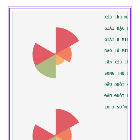
Xỉu Chủ MIỀN N
GIẢI ĐẶC BIỆT 
GIẢI 8 MIỀN NA
BAO LÔ MIỀN NA
Cặp Xỉu Chủ MI
SONG THỦ LÔ MI
ĐẦU ĐUÔI GIẢI 
ĐẦU ĐUÔI ĐẶC B
LÔ 3 SỐ MIỀN N