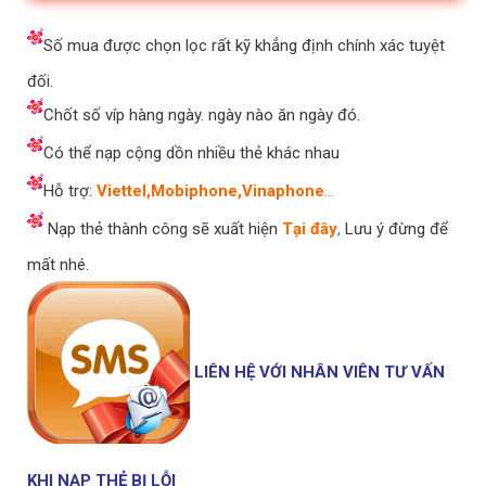
Số mua được chọn lọc rất kỹ khẳng định chính xác tuyệt
đối.
Chốt số víp
hàng ngày. ngày nào ăn ngày đó.
Có thể nạp cộng dồn nhiều thẻ khác nhau
Hỗ trợ:
Viettel,Mobiphone,Vinaphone
…
Nạp thẻ thành công sẽ xuất hiện
Tại đây
,
Lưu ý đừng để
mất nhé.
LIÊN HỆ VỚI NHÂN VIÊN TƯ VẤN
KHI NẠP THẺ BỊ LỖI