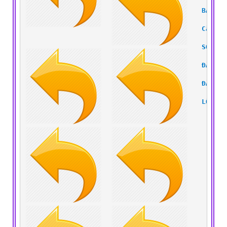
BAO LÔ
Cặp Xỉ
SONG T
ĐẦU ĐU
ĐẦU ĐU
LÔ 3 S