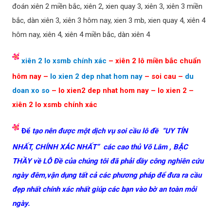
đoán xiên 2 miền bắc, xiên 2, xien quay 3, xiên 3, xiên 3 miền
bắc, dàn xiên 3, xiên 3 hôm nay, xien 3 mb, xien quay 4, xiên 4
hôm nay, xiên 4, xiên 4 miền bắc, dàn xiên 4
xiên 2 lo xsmb chính xác
– xiên 2 lô miền bắc chuẩn
hôm nay –
lo xien 2 dep nhat hom nay
– soi cau –
du
doan xo so
– lo xien2 dep nhat hom nay – lo xien 2 –
xiên 2 lo xsmb chính xác
Để
tạo nên được một dịch vụ soi cầu lô đề
“UY TÍN
NHẤT, CHÍNH XÁC NHẤT” các cao thủ Võ Lâm , BẬC
THẦY về LÔ Đề của chúng tôi đã phải dầy công nghiên cứu
ngày đêm,vận dụng tất cả các phương pháp để đưa ra cầu
đẹp nhất chính xác nhất giúp các bạn vào bờ an toàn mỗi
ngày.