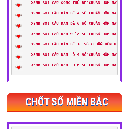
XSMB SOI CẦU SONG THỦ ĐỀ CHUẨN HÔM NAY
XSMB SOI CẦU DÀN ĐỀ 4 SỐ CHUẨN HÔM NAY
XSMB SOI CẦU DÀN ĐỀ 6 SỐ CHUẨN HÔM NAY
XSMB SOI CẦU DÀN ĐỀ 8 SỐ CHUẨN HÔM NAY
XSMB SOI CẦU DÀN ĐỀ 10 SỐ CHUẨN HÔM NAY
XSMB SOI CẦU DÀN LÔ 4 SỐ CHUẨN HÔM NAY
XSMB SOI CẦU DÀN LÔ 6 SỐ CHUẨN HÔM NAY
CHỐT SỐ MIỀN BẮC