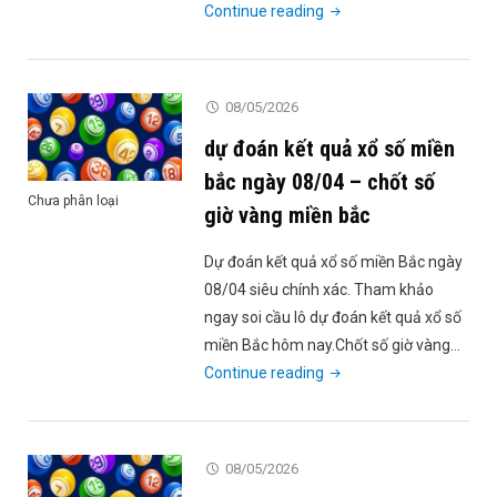
giờ
"dự
Continue reading
vàng
đoán
miền
kết
bắc"
quả
08/05/2026
xổ
dự đoán kết quả xổ số miền
số
miền
bắc ngày 08/04 – chốt số
Chưa phân loại
bắc
giờ vàng miền bắc
ngày
13/02
Dự đoán kết quả xổ số miền Bắc ngày
–
08/04 siêu chính xác. Tham khảo
chốt
ngay soi cầu lô dự đoán kết quả xổ số
số
miền Bắc hôm nay.Chốt số giờ vàng…
giờ
"dự
Continue reading
vàng
đoán
miền
kết
bắc"
quả
08/05/2026
xổ