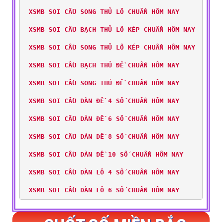
XSMB SOI CẦU SONG THỦ LÔ CHUẨN HÔM NAY
XSMB SOI CẦU BẠCH THỦ LÔ KÉP CHUẨN HÔM NAY
XSMB SOI CẦU SONG THỦ LÔ KÉP CHUẨN HÔM NAY
XSMB SOI CẦU BẠCH THỦ ĐỀ CHUẨN HÔM NAY
XSMB SOI CẦU SONG THỦ ĐỀ CHUẨN HÔM NAY
XSMB SOI CẦU DÀN ĐỀ 4 SỐ CHUẨN HÔM NAY
XSMB SOI CẦU DÀN ĐỀ 6 SỐ CHUẨN HÔM NAY
XSMB SOI CẦU DÀN ĐỀ 8 SỐ CHUẨN HÔM NAY
XSMB SOI CẦU DÀN ĐỀ 10 SỐ CHUẨN HÔM NAY
XSMB SOI CẦU DÀN LÔ 4 SỐ CHUẨN HÔM NAY
XSMB SOI CẦU DÀN LÔ 6 SỐ CHUẨN HÔM NAY