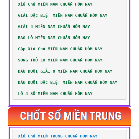
Xỉu Chủ MIỀN NAM CHUẨN HÔM NAY
GIẢI ĐẶC BIỆT MIỀN NAM CHUẨN HÔM NAY
GIẢI 8 MIỀN NAM CHUẨN HÔM NAY
BAO LÔ MIỀN NAM CHUẨN HÔM NAY
Cặp Xỉu Chủ MIỀN NAM CHUẨN HÔM NAY
SONG THỦ LÔ MIỀN NAM CHUẨN HÔM NAY
ĐẦU ĐUÔI GIẢI 8 MIỀN NAM CHUẨN HÔM NAY
ĐẦU ĐUÔI ĐẶC BIỆT MIỀN NAM CHUẨN HÔM NAY
LÔ 3 SỐ MIỀN NAM CHUẨN HÔM NAY
CHỐT SỐ MIỀN TRUNG
Xỉu Chủ MIỀN TRUNG CHUẨN HÔM NAY