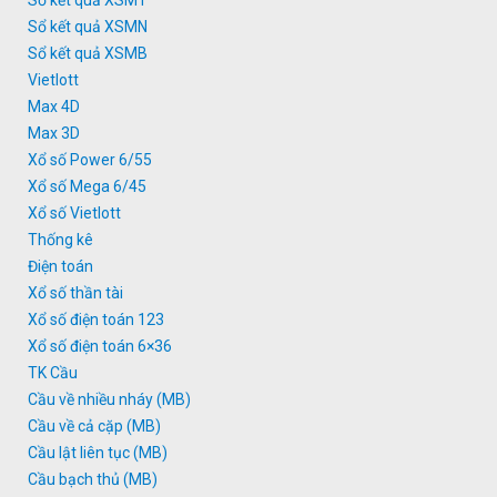
Sổ kết quả XSMT
Sổ kết quả XSMN
Sổ kết quả XSMB
Vietlott
Max 4D
Max 3D
Xổ số Power 6/55
Xổ số Mega 6/45
Xổ số Vietlott
Thống kê
Điện toán
Xổ số thần tài
Xổ số điện toán 123
Xổ số điện toán 6×36
TK Cầu
Cầu về nhiều nháy (MB)
Cầu về cả cặp (MB)
Cầu lật liên tục (MB)
Cầu bạch thủ (MB)