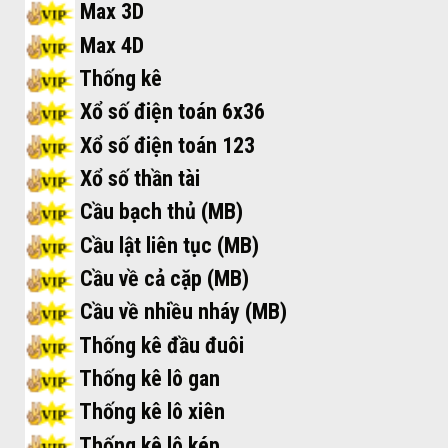
Max 3D
Max 4D
Thống kê
Xổ số điện toán 6x36
Xổ số điện toán 123
Xổ số thần tài
Cầu bạch thủ (MB)
Cầu lật liên tục (MB)
Cầu về cả cặp (MB)
Cầu về nhiều nháy (MB)
Thống kê đầu đuôi
Thống kê lô gan
Thống kê lô xiên
Thống kê lô kép