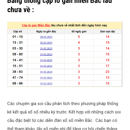
Bảng thống cặp lô gan miền Bắc lâu
chưa về :
Các chuyên gia soi cầu phân tích theo phương pháp thống
kê kết quả xổ số nhiều kỳ trước. Kết hợp với những cách soi
cầu đặc biệt từ các diễn đàn xổ số miền Bắc . Các bạn có
thể tham khảo, lấy số miễn phí để tăng cơ hội chiến thắng .