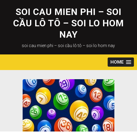
Skip
to
SOI CAU MIEN PHI – SOI
content
CẦU LÔ TÔ – SOI LO HOM
NAY
soi cau mien phi – soi cầu lô tô – soi lo hom nay
HOME