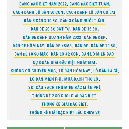
BẢNG ĐẶC BIỆT NĂM 2022
,
BẢNG ĐẶC BIỆT TUẦN
,
CÁCH ĐÁNH LÔ DÀN 50 CON
,
CÁCH ĐÁNH LÔ DÀN CÓ LÃI
,
DÀN 3 CÀNG 10 SỐ
,
DÀN 3 CÀNG NUÔI TUẦN
,
DÀN DE 20 SỐ BẤT TỬ
,
DÀN DE 35 SỐ
,
DÀN DE ĐÁNH QUANH NĂM 2022
,
DÀN DE ĐẸP
,
DÀN DE HÔM NAY
,
DÀN DE XSMB
,
DÀN ĐỀ
,
DÀN ĐỀ 10 SỐ
,
DÀN ĐỀ 10 SỐ MAX
,
DÀN LÔ 42 CON
,
DÀN LÔ MIỀN BẮC
,
DỰ ĐOÁN GIẢI ĐẶC BIỆT NGÀY MAI
,
KHÔNG CÓ CHUYÊN MỤC
,
LÔ DÀN HÔM NAY
,
LÔ DÀN LÀ GÌ
,
LÔ DÀN MIỄN PHÍ
,
MUA BẠCH THỦ LÔ
,
SOI CẦU BẠCH THỦ MIỀN BẮC MIỄN PHÍ
,
THỐNG KÊ 2 SỐ CUỐI GIẢI ĐẶC BIỆT
,
THỐNG KÊ GIAI ĐẶC BIỆT
,
THỐNG KÊ GIẢI ĐẶC BIỆT LÂU CHƯA VỀ