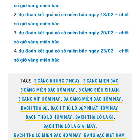
số giờ vàng miền bắc
dự đoán kết quả xổ số miền bắc ngày 13/02 – chốt
số giờ vàng miền bắc
dự đoán kết quả xổ số miền bắc ngày 20/02 – chốt
số giờ vàng miền bắc
dự đoán kết quả xổ số miền bắc ngày 23/02 – chốt
số giờ vàng miền bắc
TAGS:
3 CÀNG KHUNG 7 NGÀY
,
3 CÀNG MIỀN BẮC
,
3 CÀNG MIỀN BẮC HÔM NAY
,
3 CÀNG SIÊU CHUẨN
,
3 CÀNG VÍP HÔM NAY
,
BA CÀNG MIỀN BẮC HÔM NAY
,
BẠCH THỦ ĐỀ
,
BẠCH THỦ LÔ ĐẸP NHẤT HÔM NAY
,
BẠCH THỦ LÔ HÔM NAY
,
BẠCH THỦ LÔ LÀ GÌ
,
BẠCH THỦ LÔ LÀ GIẢI MẤY
,
BẠCH THỦ LÔ MIỀN BẮC HÔM NAY
,
BẢNG ĐẶC BIỆT NĂM
,