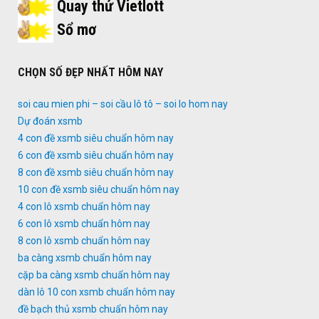
Quay thử Vietlott
Sổ mơ
CHỌN SỐ ĐẸP NHẤT HÔM NAY
soi cau mien phi – soi cầu lô tô – soi lo hom nay
Dự đoán xsmb
4 con đề xsmb siêu chuẩn hôm nay
6 con đề xsmb siêu chuẩn hôm nay
8 con đề xsmb siêu chuẩn hôm nay
10 con đề xsmb siêu chuẩn hôm nay
4 con lô xsmb chuẩn hôm nay
6 con lô xsmb chuẩn hôm nay
8 con lô xsmb chuẩn hôm nay
ba càng xsmb chuẩn hôm nay
cặp ba càng xsmb chuẩn hôm nay
dàn lô 10 con xsmb chuẩn hôm nay
đề bạch thủ xsmb chuẩn hôm nay