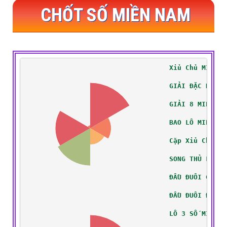
CHỐT SỐ MIỀN NAM
Xỉu Chủ MIỀN N
GIẢI ĐẶC BIỆT 
GIẢI 8 MIỀN NA
BAO LÔ MIỀN NA
Cặp Xỉu Chủ MI
SONG THỦ LÔ MI
ĐẦU ĐUÔI GIẢI 
ĐẦU ĐUÔI ĐẶC B
LÔ 3 SỐ MIỀN N