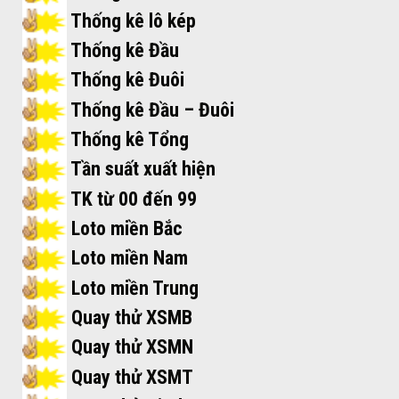
Thống kê lô kép
Thống kê Đầu
Thống kê Đuôi
Thống kê Đầu – Đuôi
Thống kê Tổng
Tần suất xuất hiện
TK từ 00 đến 99
Loto miền Bắc
Loto miền Nam
Loto miền Trung
Quay thử XSMB
Quay thử XSMN
Quay thử XSMT