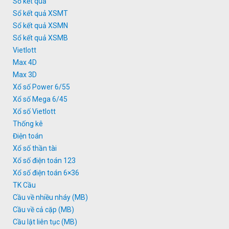
Sổ kết quả
Sổ kết quả XSMT
Sổ kết quả XSMN
Sổ kết quả XSMB
Vietlott
Max 4D
Max 3D
Xổ số Power 6/55
Xổ số Mega 6/45
Xổ số Vietlott
Thống kê
Điện toán
Xổ số thần tài
Xổ số điện toán 123
Xổ số điện toán 6×36
TK Cầu
Cầu về nhiều nháy (MB)
Cầu về cả cặp (MB)
Cầu lật liên tục (MB)