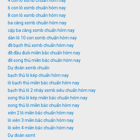
4 con lô xsmb chuẩn hôm nay
6 con lô xsmb chuẩn hôm nay
8 con lô xsmb chuẩn hôm nay
ba càng xsmb chuẩn hôm nay
cặp ba càng xsmb chuẩn hôm nay
dàn lô 10 con xsmb chuẩn hôm nay
đề bạch thủ xsmb chuẩn hôm nay
đề đầu đuôi miền bắc chuẩn hôm nay
đề song thủ miền bắc chuẩn hôm nay
Dự đoán xsmb chuẩn
bạch thủ lô kép chuẩn hôm nay
lô bạch thủ miền bắc chuẩn hôm nay
bạch thủ lô 2 nháy xsmb siêu chuẩn hôm nay
song thủ lô kép miền bắc chuẩn hôm nay
song thủ lô miền bắc chuẩn hôm nay
xiên 2 lô miền bắc chuẩn hôm nay
lô xiên 3 miền bắc chuẩn hôm nay
lô xiên 4 miền bắc chuẩn hôm nay
Dự đoán xsmt