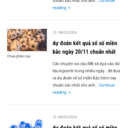
chuẩn xác nhất cho anh…
Continue
nhất"
"dự
reading
đoán
kết
quả
08/05/2026
xổ
dự đoán kết quả xổ số miền
số
miền
bắc ngày 20/11 chuẩn nhất
Chưa phân loại
bắc
Các chuyên soi cầu MB sẽ dựa vào dữ
ngày
liệu kqxsmb trong nhiều ngày… để đưa
29/10
ra dự đoán xổ số miền Bắc hôm nay
chuẩn
chuẩn xác nhất cho anh…
Continue
nhất"
"dự
reading
đoán
kết
quả
08/05/2026
xổ
dự đoán kết quả xổ số miền
số