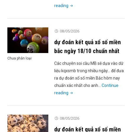
"dự
reading
đoán
kết
quả
08/05/2026
xổ
dự đoán kết quả xổ số miền
số
miền
bắc ngày 18/10 chuẩn nhất
bắc
Chưa phân loại
Các chuyên soi cầu MB sẽ dựa vào dữ
ngày
liệu kqxsmb trong nhiều ngày… để đưa
24/10
ra dự đoán xổ số miền Bắc hôm nay
chuẩn
chuẩn xác nhất cho anh…
Continue
nhất"
"dự
reading
đoán
kết
quả
08/05/2026
xổ
dự đoán kết quả xổ số miền
số