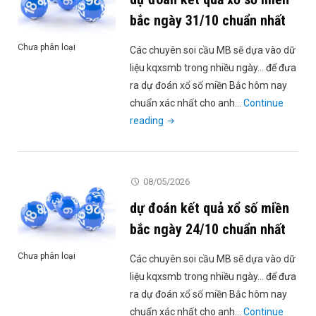
miền
bắc ngày 31/10 chuẩn nhất
bắc
Chưa phân loại
Các chuyên soi cầu MB sẽ dựa vào dữ
ngày
liệu kqxsmb trong nhiều ngày… để đưa
20/11
ra dự đoán xổ số miền Bắc hôm nay
chuẩn
chuẩn xác nhất cho anh…
Continue
nhất"
"dự
reading
đoán
kết
quả
08/05/2026
xổ
dự đoán kết quả xổ số miền
số
miền
bắc ngày 24/10 chuẩn nhất
bắc
Chưa phân loại
Các chuyên soi cầu MB sẽ dựa vào dữ
ngày
liệu kqxsmb trong nhiều ngày… để đưa
31/10
ra dự đoán xổ số miền Bắc hôm nay
chuẩn
chuẩn xác nhất cho anh…
Continue
nhất"