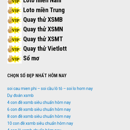
Loto miền Nam
Loto miền Trung
Quay thử XSMB
Quay thử XSMN
Quay thử XSMT
Quay thử Vietlott
Sổ mơ
CHỌN SỐ ĐẸP NHẤT HÔM NAY
soi cau mien phi – soi cầu lô tô – soi lo hom nay
Dự đoán xsmb
4 con đề xsmb siêu chuẩn hôm nay
6 con đề xsmb siêu chuẩn hôm nay
8 con đề xsmb siêu chuẩn hôm nay
10 con đề xsmb siêu chuẩn hôm nay