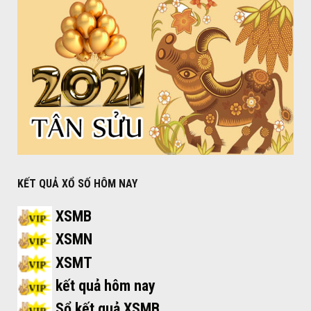
KẾT QUẢ XỔ SỐ HÔM NAY
XSMB
XSMN
XSMT
kết quả hôm nay
Sổ kết quả XSMB