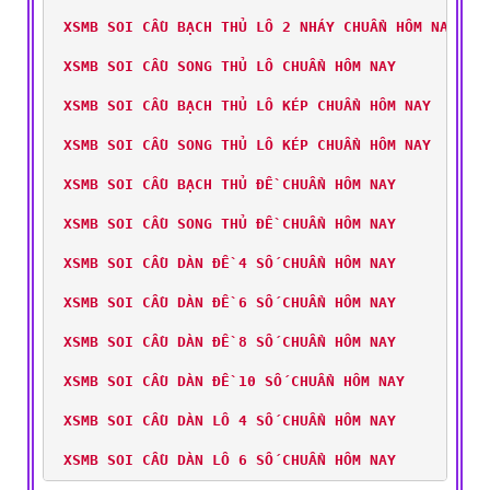
XSMB SOI CẦU BẠCH THỦ LÔ 2 NHÁY CHUẨN HÔM NAY
XSMB SOI CẦU SONG THỦ LÔ CHUẨN HÔM NAY
XSMB SOI CẦU BẠCH THỦ LÔ KÉP CHUẨN HÔM NAY
XSMB SOI CẦU SONG THỦ LÔ KÉP CHUẨN HÔM NAY
XSMB SOI CẦU BẠCH THỦ ĐỀ CHUẨN HÔM NAY
XSMB SOI CẦU SONG THỦ ĐỀ CHUẨN HÔM NAY
XSMB SOI CẦU DÀN ĐỀ 4 SỐ CHUẨN HÔM NAY
XSMB SOI CẦU DÀN ĐỀ 6 SỐ CHUẨN HÔM NAY
XSMB SOI CẦU DÀN ĐỀ 8 SỐ CHUẨN HÔM NAY
XSMB SOI CẦU DÀN ĐỀ 10 SỐ CHUẨN HÔM NAY
XSMB SOI CẦU DÀN LÔ 4 SỐ CHUẨN HÔM NAY
XSMB SOI CẦU DÀN LÔ 6 SỐ CHUẨN HÔM NAY