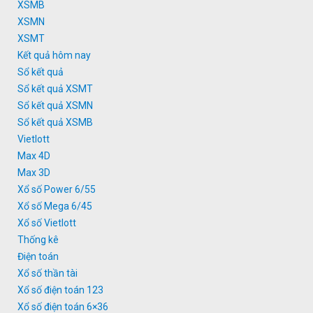
XSMB
XSMN
XSMT
Kết quả hôm nay
Sổ kết quả
Sổ kết quả XSMT
Sổ kết quả XSMN
Sổ kết quả XSMB
Vietlott
Max 4D
Max 3D
Xổ số Power 6/55
Xổ số Mega 6/45
Xổ số Vietlott
Thống kê
Điện toán
Xổ số thần tài
Xổ số điện toán 123
Xổ số điện toán 6×36