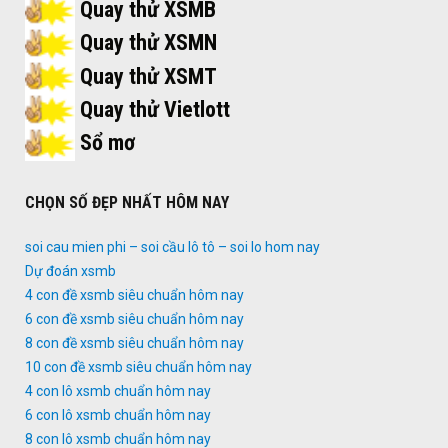
Quay thử XSMB
Quay thử XSMN
Quay thử XSMT
Quay thử Vietlott
Sổ mơ
CHỌN SỐ ĐẸP NHẤT HÔM NAY
soi cau mien phi – soi cầu lô tô – soi lo hom nay
Dự đoán xsmb
4 con đề xsmb siêu chuẩn hôm nay
6 con đề xsmb siêu chuẩn hôm nay
8 con đề xsmb siêu chuẩn hôm nay
10 con đề xsmb siêu chuẩn hôm nay
4 con lô xsmb chuẩn hôm nay
6 con lô xsmb chuẩn hôm nay
8 con lô xsmb chuẩn hôm nay