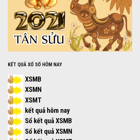
KẾT QUẢ XỔ SỐ HÔM NAY
XSMB
XSMN
XSMT
kết quả hôm nay
Sổ kết quả XSMB
Sổ kết quả XSMN